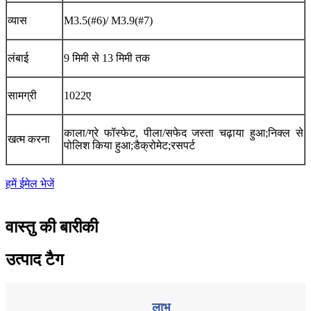
व्यास
M3.5(#6)/ M3.9(#7)
लंबाई
9 मिमी से 13 मिमी तक
सामग्री
1022ए
काला/ग्रे फॉस्फेट, पीला/सफेद जस्ता चढ़ाया हुआ;निक्ल से
खत्म करना
पोलिश किया हुआ;डैक्रोमेट;रसपर्ट
हमें ईमेल भेजें
वास्तु की बारीकी
उत्पाद टैग
लाभ