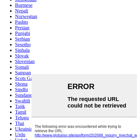
Burmese
Nepali
Norwegian
Pashto
Persian
Punjabi
Serbian
Sesotho
Sinhala
Slovak
Slovenian
Somali
Samoan
Scots Gaelic
Shona
Sindhi
Sundanese
Swahili
Tajik
Tamil
Telugu
Thai
Ukrainian
Urdu