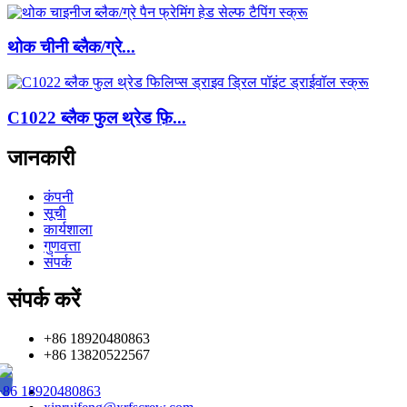
थोक चीनी ब्लैक/ग्रे...
C1022 ब्लैक फुल थ्रेड फ़ि...
जानकारी
कंपनी
सूची
कार्यशाला
गुणवत्ता
संपर्क
संपर्क करें
+86 18920480863
+86 13820522567
+86 18920480863