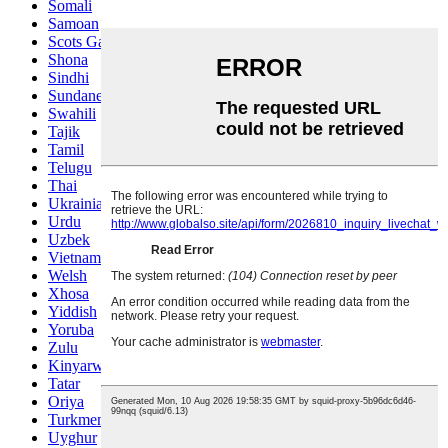
Somali
Samoan
Scots Gaelic
Shona
Sindhi
Sundanese
Swahili
Tajik
Tamil
Telugu
Thai
Ukrainian
Urdu
Uzbek
Vietnamese
Welsh
Xhosa
Yiddish
Yoruba
Zulu
Kinyarwanda
Tatar
Oriya
Turkmen
Uyghur