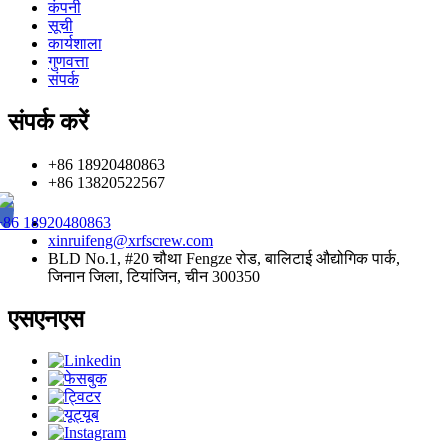
कंपनी
सूची
कार्यशाला
गुणवत्ता
संपर्क
संपर्क करें
+86 18920480863
+86 13820522567
+86 18920480863
xinruifeng@xrfscrew.com
BLD No.1, #20 चौथा Fengze रोड, बालिटाई औद्योगिक पार्क,
जिनान जिला, टियांजिन, चीन 300350
एसएनएस