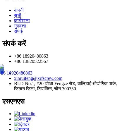
कंपनी
सूची
कार्यशाला
गुणवत्ता
संपर्क
संपर्क करें
+86 18920480863
+86 13820522567
+86 18920480863
xinruifeng@xrfscrew.com
BLD No.1, #20 चौथा Fengze रोड, बालिटाई औद्योगिक पार्क,
जिनान जिला, टियांजिन, चीन 300350
एसएनएस