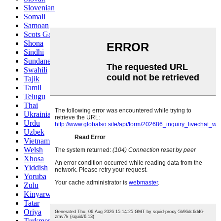
Slovenian
Somali
Samoan
Scots Gaelic
Shona
Sindhi
Sundanese
Swahili
Tajik
Tamil
Telugu
Thai
Ukrainian
Urdu
Uzbek
Vietnamese
Welsh
Xhosa
Yiddish
Yoruba
Zulu
Kinyarwanda
Tatar
Oriya
Turkmen