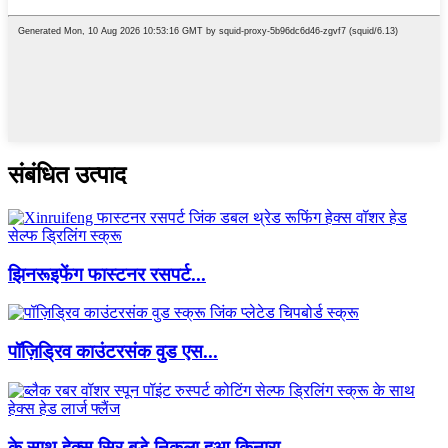
संबंधित उत्पाद
झिनरूइफेंग फास्टनर रसपर्ट...
पॉज़िड्रिव काउंटरसंक वुड एस...
के साथ हेक्स सिर बड़े निकला हुआ किनारा ...