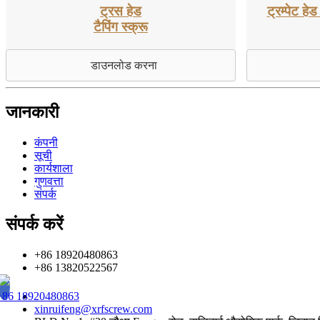
ट्रस हेड
ट्रम्पेट ह
टैपिंग स्क्रू
डाउनलोड करना
जानकारी
कंपनी
सूची
कार्यशाला
गुणवत्ता
संपर्क
संपर्क करें
+86 18920480863
+86 13820522567
+86 18920480863
xinruifeng@xrfscrew.com