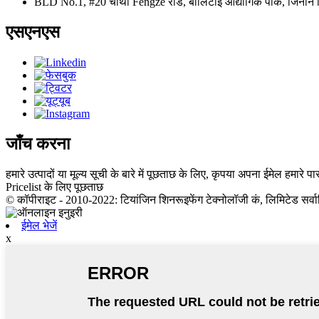
BLD No.1, #20 चौथा Fengze रोड, बालिटाई औद्योगिक पार्क, जिनान 
एसएनएस
जाँच करना
हमारे उत्पादों या मूल्य सूची के बारे में पूछताछ के लिए, कृपया अपना ईमेल हमारे पास
Pricelist के लिए पूछताछ
© कॉपीराइट - 2010-2022: टियांजिन शिनरूइफेंग टेक्नोलॉजी कं, लिमिटेड सर्वा
ईमेल भेजें
x