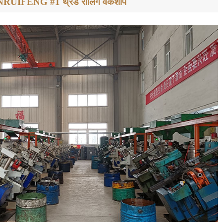
RUIFENG #1 थ्रेड रोलिंग वर्कशॉप