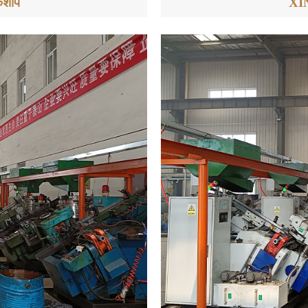
कशॉप
XIN