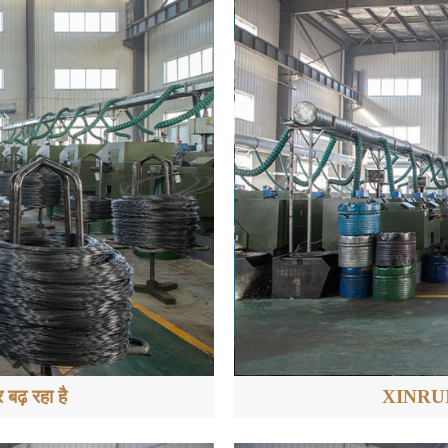
ढ़ रहा है
XINRUIFE