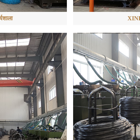
यशाला
XINR