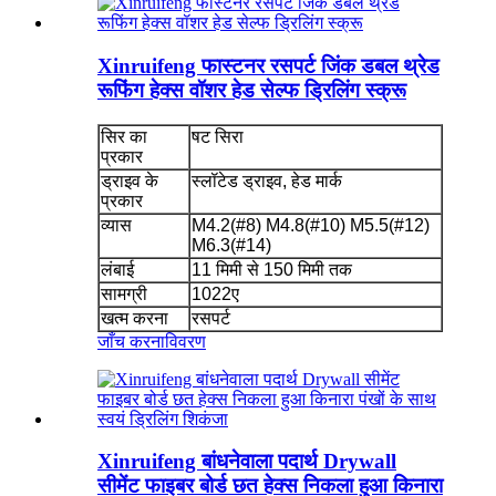
Xinruifeng फास्टनर रसपर्ट जिंक डबल थ्रेड
रूफिंग हेक्स वॉशर हेड सेल्फ ड्रिलिंग स्क्रू
सिर का
षट सिरा
प्रकार
ड्राइव के
स्लॉटेड ड्राइव, हेड मार्क
प्रकार
व्यास
M4.2(#8) M4.8(#10) M5.5(#12)
M6.3(#14)
लंबाई
11 मिमी से 150 मिमी तक
सामग्री
1022ए
खत्म करना
रसपर्ट
जाँच करना
विवरण
Xinruifeng बांधनेवाला पदार्थ Drywall
सीमेंट फाइबर बोर्ड छत हेक्स निकला हुआ किनारा