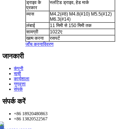
ड्राइव के
स्लॉटेड ड्राइव, हेड मार्क
प्रकार
व्यास
M4.2(#8) M4.8(#10) M5.5(#12)
M6.3(#14)
लंबाई
11 मिमी से 150 मिमी तक
सामग्री
1022ए
खत्म करना
रसपर्ट
जाँच करना
विवरण
जानकारी
कंपनी
सूची
कार्यशाला
गुणवत्ता
संपर्क
संपर्क करें
+86 18920480863
+86 13820522567