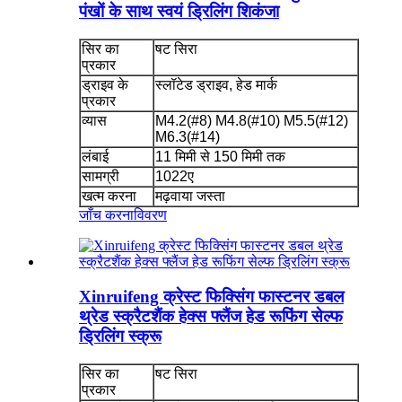
पंखों के साथ स्वयं ड्रिलिंग शिकंजा
सिर का
षट सिरा
प्रकार
ड्राइव के
स्लॉटेड ड्राइव, हेड मार्क
प्रकार
व्यास
M4.2(#8) M4.8(#10) M5.5(#12)
M6.3(#14)
लंबाई
11 मिमी से 150 मिमी तक
सामग्री
1022ए
खत्म करना
मढ़वाया जस्ता
जाँच करना
विवरण
Xinruifeng क्रेस्ट फिक्सिंग फास्टनर डबल
थ्रेड स्क्रैटशैंक हेक्स फ्लैंज हेड रूफिंग सेल्फ
ड्रिलिंग स्क्रू
सिर का
षट सिरा
प्रकार