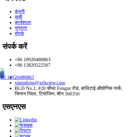
कंपनी
सूची
कार्यशाला
गुणवत्ता
संपर्क
संपर्क करें
+86 18920480863
+86 13820522567
+86 18920480863
xinruifeng@xrfscrew.com
BLD No.1, #20 चौथा Fengze रोड, बालिटाई औद्योगिक पार्क,
जिनान जिला, टियांजिन, चीन 300350
एसएनएस