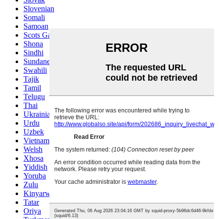
Slovenian
Somali
Samoan
Scots Gaelic
Shona
Sindhi
Sundanese
Swahili
Tajik
Tamil
Telugu
Thai
Ukrainian
Urdu
Uzbek
Vietnamese
Welsh
Xhosa
Yiddish
Yoruba
Zulu
Kinyarwanda
Tatar
Oriya